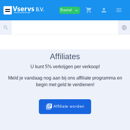
shopping_cart
person
menu
Bestel
expand_more
search
language
Affiliates
U kunt 5% verkrijgen per verkoop!
Meld je vandaag nog aan bij ons affiliate programma en
begin met geld te verdienen!
library_books
Affiliate worden