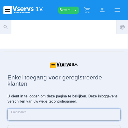
shopping_cart
person
menu
Bestel
expand_more
search
language
Enkel toegang voor geregistreerde
klanten
U dient in te loggen om deze pagina te bekijken. Deze inloggevens
verschillen van uw websitecontrolepaneel.
Emailadres