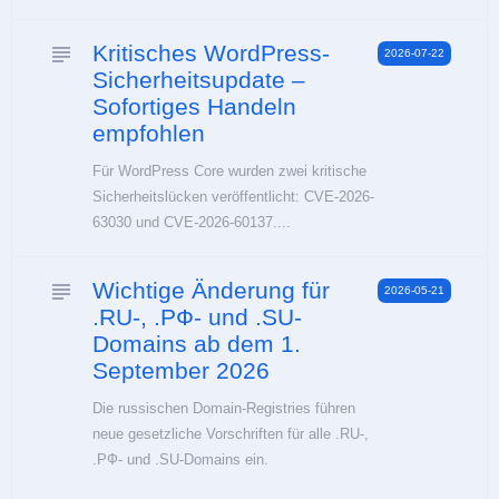
Kritisches WordPress-
subject
2026-07-22
Sicherheitsupdate –
Sofortiges Handeln
empfohlen
Für WordPress Core wurden zwei kritische
Sicherheitslücken veröffentlicht: CVE-2026-
63030 und CVE-2026-60137....
Wichtige Änderung für
subject
2026-05-21
.RU-, .РФ- und .SU-
Domains ab dem 1.
September 2026
Die russischen Domain-Registries führen
neue gesetzliche Vorschriften für alle .RU-,
.РФ- und .SU-Domains ein.