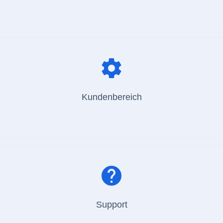
settings
Kundenbereich
help
Support